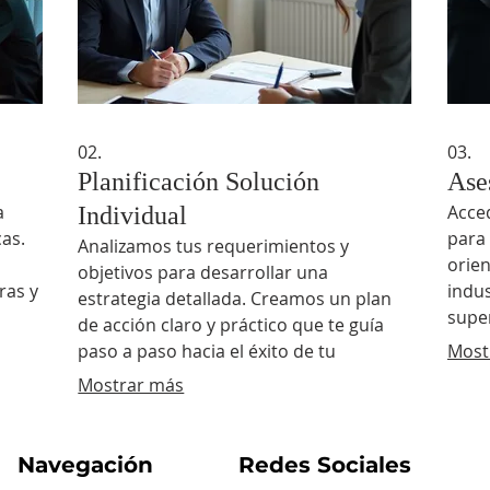
02.
03.
Planificación Solución
Ase
a
Acce
Individual
cas.
para 
Analizamos tus requerimientos y
orien
objetivos para desarrollar una
ras y
indus
estrategia detallada. Creamos un plan
super
de acción claro y práctico que te guía
a.
paso a paso hacia el éxito de tu
Most
proyecto personal.
Mostrar más
Navegación
Redes Sociales